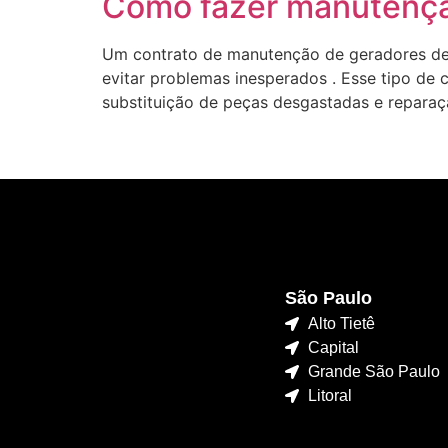
Como fazer manutenç
Um contrato de manutenção de geradores de 
evitar problemas inesperados . Esse tipo de c
substituição de peças desgastadas e reparaç
São Paulo
Alto Tietê
Capital
Grande São Paulo
Litoral