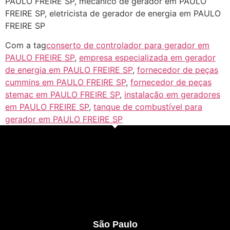
PAULO FREIRE SP, mecânico de gerador em PAULO
FREIRE SP, eletricista de gerador de energia em PAULO
FREIRE SP
Com a tag
conserto de controlador para gerador em
PAULO FREIRE SP
,
empresa especializada em gerador
de energia em PAULO FREIRE SP
,
fornecedor de peças
cummins em PAULO FREIRE SP
,
fornecedor de peças
stemac em PAULO FREIRE SP
,
instalação em geradores
em PAULO FREIRE SP
,
tanque de combustível para
gerador em PAULO FREIRE SP
São Paulo