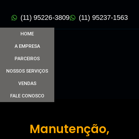
(11) 95226-3809
(11) 95237-1563
HOME
A EMPRESA
PARCEIROS
NOSSOS SERVIÇOS
VENDAS
FALE CONOSCO
Manutenção,