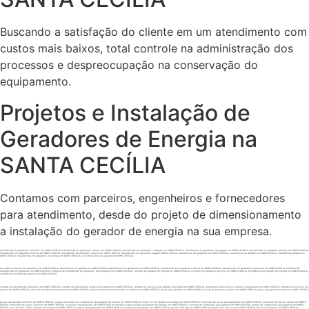
Buscando a satisfação do cliente em um atendimento com
custos mais baixos, total controle na administração dos
processos e despreocupação na conservação do
equipamento.
Projetos e Instalação de
Geradores de Energia na
SANTA CECÍLIA
Contamos com parceiros, engenheiros e fornecedores
para atendimento, desde do projeto de dimensionamento
a instalação do gerador de energia na sua empresa.
manutenção de geradores cummins em SANTA CECÍLIA, manutenção de geradores stemac em SANTA CECÍLIA, manutenção em geradores cartepilar em SANTA CECÍLIA, manutenção de geradores maquigeral em SANTA CECÍLIA, manutenção em geradores pramac em SANTA CECÍLIA,
manutenção em geradores himoisa em SANTA CECÍLIA, manutenção de geradores toyama em SANTA CECÍLIA, manutenção em geradores nagaem SANTA CECÍLIA, manutenção de geradores em SANTA CECÍLIA, manutenção de gerador em SANTA CECÍLIA, manutenção gerador em
SANTA CECÍLIA, manutenção em geradores de energia em SANTA CECÍLIA, assistência técnica gerador em SANTA CECÍLIA,
assistência técnica em geradores em SANTA CECÍLIA, atendimento em gerador em SANTA CECÍLIA, atendimento em geradores em SANTA CECÍLIA, manutenção em geradores a diesel em SANTA CECÍLIA, manutenção em geradores a gasolina em SANTA CECÍLIA, empresa de
manutenção em geradores em SANTA CECÍLIA, empresa de manutenção em geradores de energia em em SANTA CECÍLIA, conserto em gerador de energia em SANTA CECÍLIA, conserto em gerador a gasolina em SANTA CECÍLIA, emergência em gerador de energia em SANTA CECÍLIA,
contrato de manutenção gerador em SANTA CECÍLIA,
contrato de manutenção preventiva em SANTA CECÍLIA, contrato de manutenção corretiva em gerador em SANTA CECÍLIA, contrato de serviços para gerador de energia em SANTA CECÍLIA, manutenção preventiva e corretiva para gerador em SANTA CECÍLIA, emergência 24 horas em
gerador em SANTA CECÍLIA, plano de manutenção em gerador em SANTA CECÍLIA, plano de manutenção preventiva e corretiva em SANTA CECÍLIA, peças para gerador em SANTA CECÍLIA, venda de geradores toyama em SANTA CECÍLIA, peças para gerador stemac em SANTA CECÍLIA,
peças para gerador cummins em SANTA CECÍLIA, limpeza de tanque de combustível para gerador de energia em SANTA CECÍLIA, check list em gerador de energia em SANTA CECÍLIA, fornecedor de peças para geradores em SANTA CECÍLIA, fornecedor de peças stemac em SANTA
CECÍLIA, fornecedor de peças cummins em SANTA CECÍLIA, instalação em geradores em SANTA CECÍLIA, empresa especializada em gerador de energia em SANTA CECÍLIA, conserto de controlador para gerador em SANTA CECÍLIA, tanque de combustível para gerador em SANTA
CECÍLIA, troca de óleo e filtros gerador de energia em SANTA CECÍLIA, bateria para geradores em SANTA CECÍLIA, plantão para geradores em SANTA CECÍLIA, gerador não liga em SANTA CECÍLIA, gerador não funciona em SANTA CECÍLIA, técnico de gerador em SANTA CECÍLIA,