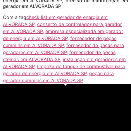
energia em ALVORADA SP, preciso de manutenção em
gerador em ALVORADA SP
Com a tag
check list em gerador de energia em
ALVORADA SP
,
conserto de controlador para gerador
em ALVORADA SP
,
empresa especializada em gerador
de energia em ALVORADA SP
,
fornecedor de peças
cummins em ALVORADA SP
,
fornecedor de peças para
geradores em ALVORADA SP
,
fornecedor de peças
stemac em ALVORADA SP
,
instalação em geradores em
ALVORADA SP
,
limpeza de tanque de combustível para
gerador de energia em ALVORADA SP
,
peças para
gerador cummins em ALVORADA SP