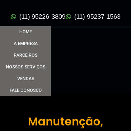
(11) 95226-3809
(11) 95237-1563
HOME
A EMPRESA
PARCEIROS
NOSSOS SERVIÇOS
VENDAS
FALE CONOSCO
Manutenção,