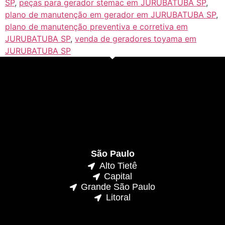
SP
,
peças para gerador stemac em JURUBATUBA SP
,
plano de manutenção em gerador em JURUBATUBA SP
,
plano de manutenção preventiva e corretiva em
JURUBATUBA SP
,
venda de geradores toyama em
JURUBATUBA SP
São Paulo
Alto Tietê
Capital
Grande São Paulo
Litoral