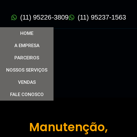
(11) 95226-3809
(11) 95237-1563
HOME
A EMPRESA
PARCEIROS
NOSSOS SERVIÇOS
VENDAS
FALE CONOSCO
Manutenção,