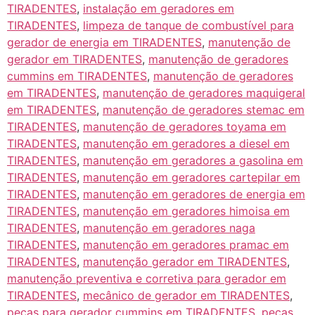
TIRADENTES
,
instalação em geradores em
TIRADENTES
,
limpeza de tanque de combustível para
gerador de energia em TIRADENTES
,
manutenção de
gerador em TIRADENTES
,
manutenção de geradores
cummins em TIRADENTES
,
manutenção de geradores
em TIRADENTES
,
manutenção de geradores maquigeral
em TIRADENTES
,
manutenção de geradores stemac em
TIRADENTES
,
manutenção de geradores toyama em
TIRADENTES
,
manutenção em geradores a diesel em
TIRADENTES
,
manutenção em geradores a gasolina em
TIRADENTES
,
manutenção em geradores cartepilar em
TIRADENTES
,
manutenção em geradores de energia em
TIRADENTES
,
manutenção em geradores himoisa em
TIRADENTES
,
manutenção em geradores naga
TIRADENTES
,
manutenção em geradores pramac em
TIRADENTES
,
manutenção gerador em TIRADENTES
,
manutenção preventiva e corretiva para gerador em
TIRADENTES
,
mecânico de gerador em TIRADENTES
,
peças para gerador cummins em TIRADENTES
,
peças