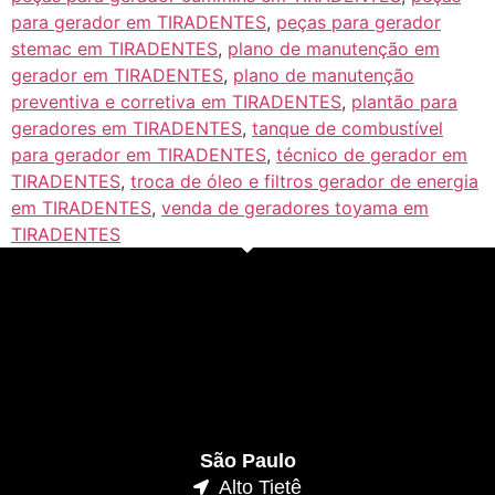
para gerador em TIRADENTES
,
peças para gerador
stemac em TIRADENTES
,
plano de manutenção em
gerador em TIRADENTES
,
plano de manutenção
preventiva e corretiva em TIRADENTES
,
plantão para
geradores em TIRADENTES
,
tanque de combustível
para gerador em TIRADENTES
,
técnico de gerador em
TIRADENTES
,
troca de óleo e filtros gerador de energia
em TIRADENTES
,
venda de geradores toyama em
TIRADENTES
São Paulo
Alto Tietê