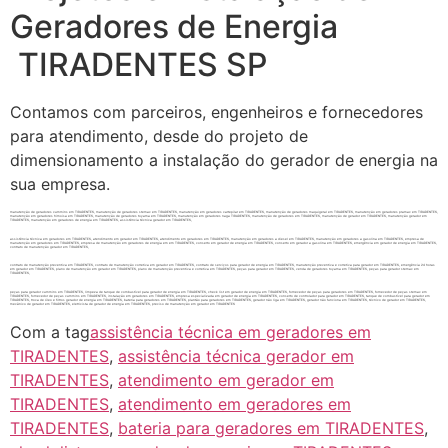
Geradores de Energia
TIRADENTES SP
Contamos com parceiros, engenheiros e fornecedores
para atendimento, desde do projeto de
dimensionamento a instalação do gerador de energia na
sua empresa.
manutenção de geradores cummins em TIRADENTES, manutenção de geradores stemac em TIRADENTES, manutenção em geradores cartepilar em TIRADENTES, manutenção de geradores maquigeral em TIRADENTES, manutenção em geradores pramac em TIRADENTES,
manutenção em geradores himoisa em TIRADENTES, manutenção de geradores toyama em TIRADENTES, manutenção em geradores naga TIRADENTES, manutenção de geradores em TIRADENTES, manutenção de gerador em TIRADENTES, manutenção gerador em
TIRADENTES, manutenção em geradores de energia em TIRADENTES, assistência técnica gerador em TIRADENTES,
assistência técnica em geradores em TIRADENTES, atendimento em gerador em TIRADENTES, atendimento em geradores em TIRADENTES, manutenção em geradores a diesel em TIRADENTES, manutenção em geradores a gasolina em TIRADENTES, empresa de
manutenção em geradores em TIRADENTES, empresa de manutenção em geradores de energia em em TIRADENTES, conserto em gerador de energia em TIRADENTES, conserto em gerador a gasolina em TIRADENTES, emergência em gerador de energia em TIRADENTES,
contrato de manutenção gerador em TIRADENTES,
contrato de manutenção preventiva em TIRADENTES, contrato de manutenção corretiva em gerador em TIRADENTES, contrato de serviços para gerador de energia em TIRADENTES, manutenção preventiva e corretiva para gerador em TIRADENTES, emergência 24 horas
em gerador em TIRADENTES, plano de manutenção em gerador em TIRADENTES, plano de manutenção preventiva e corretiva em TIRADENTES, peças para gerador em TIRADENTES, venda de geradores toyama em TIRADENTES, peças para gerador stemac em
TIRADENTES,
peças para gerador cummins em TIRADENTES, limpeza de tanque de combustível para gerador de energia em TIRADENTES, check list em gerador de energia em TIRADENTES, fornecedor de peças para geradores em TIRADENTES, fornecedor de peças stemac em
TIRADENTES, fornecedor de peças cummins em TIRADENTES, instalação em geradores em TIRADENTES, empresa especializada em gerador de energia em TIRADENTES, conserto de controlador para gerador em TIRADENTES, tanque de combustível para gerador em
TIRADENTES, troca de óleo e filtros gerador de energia em TIRADENTES, bateria para geradores em TIRADENTES, plantão para geradores em TIRADENTES, gerador não liga em TIRADENTES, gerador não funciona em TIRADENTES, técnico de gerador em TIRADENTES,
mecânico de gerador em TIRADENTES, eletricista de gerador de energia em TIRADENTES, preciso de manutenção em gerador em TIRADENTES
Com a tag
assistência técnica em geradores em
TIRADENTES
,
assistência técnica gerador em
TIRADENTES
,
atendimento em gerador em
TIRADENTES
,
atendimento em geradores em
TIRADENTES
,
bateria para geradores em TIRADENTES
,