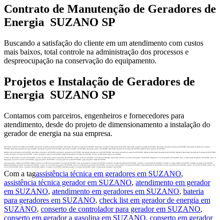
Contrato de Manutenção de Geradores de
Energia SUZANO SP
Buscando a satisfação do cliente em um atendimento com custos
mais baixos, total controle na administração dos processos e
despreocupação na conservação do equipamento.
Projetos e Instalação de Geradores de
Energia SUZANO SP
Contamos com parceiros, engenheiros e fornecedores para
atendimento, desde do projeto de dimensionamento a instalação do
gerador de energia na sua empresa.
manutenção de geradores cummins em SUZANO, manutenção de geradores stemac em SUZANO, manutenção em geradores cartepilar em SUZANO, manutenção de geradores maquigeral em SUZANO, manutenção em geradores pramac em SUZANO, manutenção em geradores himoisa em SUZANO, manutenção de geradores toyama em
SUZANO, manutenção em geradores naga SUZANO, manutenção de geradores em SUZANO, manutenção de gerador em SUZANO, manutenção gerador em SUZANO, manutenção em geradores de energia em SUZANO, assistência técnica gerador em SUZANO,
assistência técnica em geradores em SUZANO, atendimento em gerador em SUZANO, atendimento em geradores em SUZANO, manutenção em geradores a diesel em SUZANO, manutenção em geradores a gasolina em SUZANO, empresa de manutenção em geradores em SUZANO, empresa de manutenção em geradores de energia em em SUZANO,
conserto em gerador de energia em SUZANO, conserto em gerador a gasolina em SUZANO, emergência em gerador de energia em SUZANO, contrato de manutenção gerador em SUZANO,
contrato de manutenção preventiva em SUZANO, contrato de manutenção corretiva em gerador em SUZANO, contrato de serviços para gerador de energia em SUZANO, manutenção preventiva e corretiva para gerador em SUZANO, emergência 24 horas em gerador em SUZANO, plano de manutenção em gerador em SUZANO, plano de
manutenção preventiva e corretiva em SUZANO, peças para gerador em SUZANO, venda de geradores toyama em SUZANO, peças para gerador stemac em SUZANO,
peças para gerador cummins em SUZANO, limpeza de tanque de combustível para gerador de energia em SUZANO, check list em gerador de energia em SUZANO, fornecedor de peças para geradores em SUZANO, fornecedor de peças stemac em SUZANO, fornecedor de peças cummins em SUZANO, instalação em geradores em SUZANO,
empresa especializada em gerador de energia em SUZANO, conserto de controlador para gerador em SUZANO, tanque de combustível para gerador em SUZANO, troca de óleo e filtros gerador de energia em SUZANO, bateria para geradores em SUZANO, plantão para geradores em SUZANO, gerador não liga em SUZANO, gerador não
funciona em SUZANO, técnico de gerador em SUZANO, mecânico de gerador em SUZANO, eletricista de gerador de energia em SUZANO, preciso de manutenção em gerador em SUZANO
Com a tag
assistência técnica em geradores em SUZANO
,
assistência técnica gerador em SUZANO
,
atendimento em gerador
em SUZANO
,
atendimento em geradores em SUZANO
,
bateria
para geradores em SUZANO
,
check list em gerador de energia em
SUZANO
,
conserto de controlador para gerador em SUZANO
,
conserto em gerador a gasolina em SUZANO
,
conserto em gerador