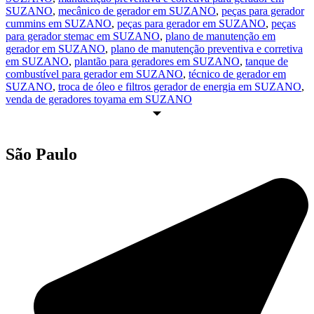
SUZANO
,
mecânico de gerador em SUZANO
,
peças para gerador
cummins em SUZANO
,
peças para gerador em SUZANO
,
peças
para gerador stemac em SUZANO
,
plano de manutenção em
gerador em SUZANO
,
plano de manutenção preventiva e corretiva
em SUZANO
,
plantão para geradores em SUZANO
,
tanque de
combustível para gerador em SUZANO
,
técnico de gerador em
SUZANO
,
troca de óleo e filtros gerador de energia em SUZANO
,
venda de geradores toyama em SUZANO
São Paulo