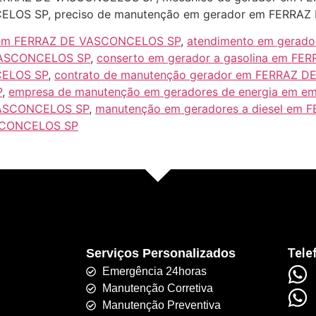
CELOS SP, preciso de manutenção em gerador em FERR
es em FERRAZ DE VASCONCELOS SP
,
atendimento em gerad
 VASCONCELOS SP
,
conserto em gerador a gasolina em F
CELOS SP
,
contrato de manutenção gerador em FERRAZ 
P
,
empresa de manutenção em geradores de energia em
VASCONCELOS SP
,
manutenção em geradores a diesel em
ASCONCELOS SP
Tele
Serviços Personalizados
Emergência 24horas
Manutenção Corretiva
Manutenção Preventiva