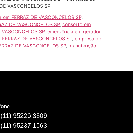
AZ DE VASCONCELOS SP
or em FERRAZ DE VASCONCELOS SP
,
ERRAZ DE VASCONCELOS SP
,
conserto em
DE VASCONCELOS SP
,
emergência em gerador
 em FERRAZ DE VASCONCELOS SP
,
empresa de
 FERRAZ DE VASCONCELOS SP
,
manutenção
fone
(11) 95226 3809
(11) 95237 1563